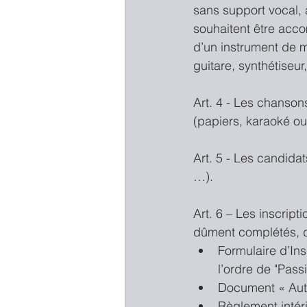
sans support vocal, 
souhaitent être ac
d’un instrument de m
guitare, synthétiseur
Art. 4 - Les chanson
(papiers, karaoké o
Art. 5 - Les candidat
…).
Art. 6 – Les inscrip
dûment complétés, da
Formulaire d’In
l’ordre de "Pass
Document « Autor
Règlement intér