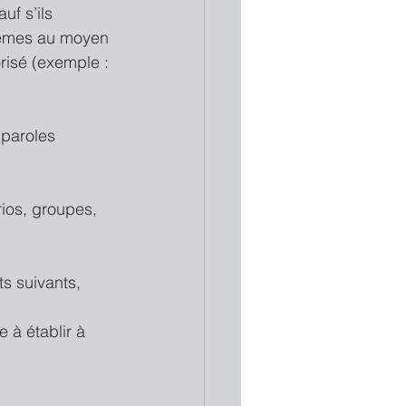
f s’ils 
mêmes au moyen 
risé (exemple : 
 paroles 
rios, groupes, 
s suivants, 
à établir à 