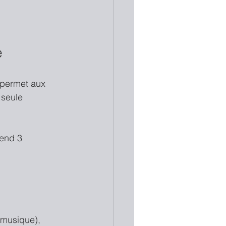
e
 permet aux 
 seule 
rend 3 
 musique), 