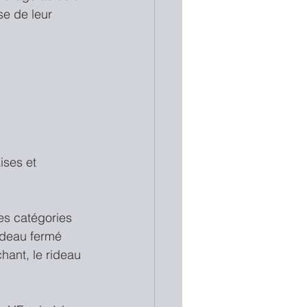
e de leur 
ises et 
es catégories 
ideau fermé 
hant, le rideau 