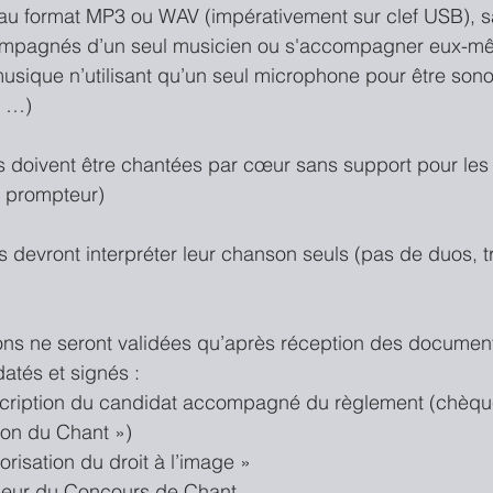
au format MP3 ou WAV (impérativement sur clef USB), sau
compagnés d’un seul musicien ou s'accompagner eux-
usique n’utilisant qu’un seul microphone pour être sono
, …)
s doivent être chantées par cœur sans support pour les
u prompteur)
s devront interpréter leur chanson seuls (pas de duos, t
tions ne seront validées qu’après réception des document
tés et signés :  
scription du candidat accompagné du règlement (chèque 
ion du Chant »)  
isation du droit à l’image »  
ieur du Concours de Chant 