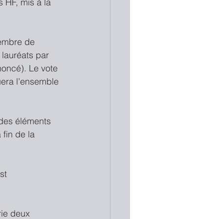
 HF, mis à la 
membre de 
 lauréats par 
oncé). Le vote 
uera l’ensemble 
 des éléments 
fin de la 
st 
rie deux 