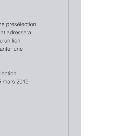
ne présélection 
at adressera 
u un lien 
hanter une 
ection. 
25 mars 2019 
 