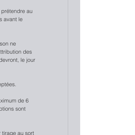
 prétendre au 
 avant le 
nson ne 
ttribution des 
devront, le jour 
eptées.
aximum de 6 
ptions sont 
tirage au sort 