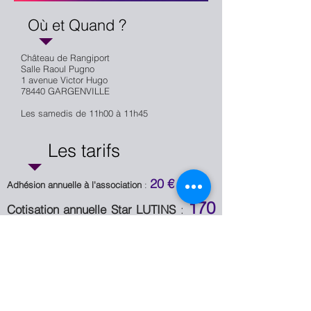
Où et Quand ?
Château de Rangiport
Salle Raoul Pugno
1 avenue Victor Hugo
78440 GARGENVILLE
Les samedis de 11h00 à 11h45
Les tarifs
20 €
Adhésion annuelle à l'association
:
170
Cotisation annuelle Star LUTINS
:
€
Réduction de 5 € par cotisation pour deux
personnes d'un même foyer.
Réduction de 10 € par cotisation pour trois
personnes ou plus d'un même foyer.
Les réductions s'appliquent aux membres
d'un même foyer vivant sous le même toit. Ces