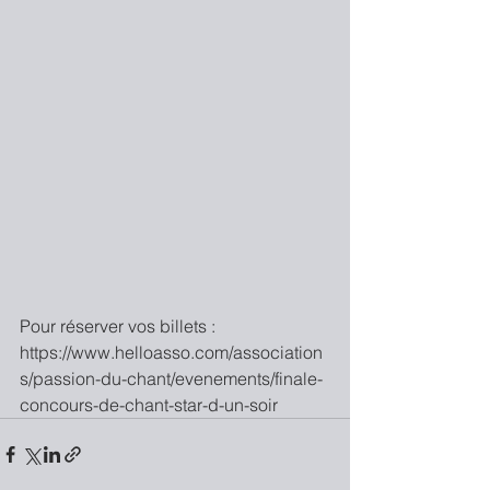
Pour réserver vos billets : 
https://www.helloasso.com/association
s/passion-du-chant/evenements/finale-
concours-de-chant-star-d-un-soir